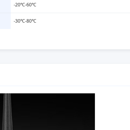
-20℃-60℃
-30℃-80℃