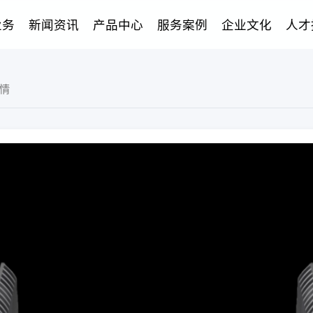
业务
新闻资讯
产品中心
服务案例
企业文化
人才
详情