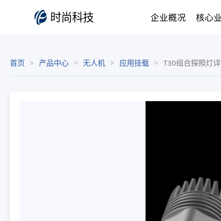
时尚科技
企业概况
核心
首页
产品中心
无人机
应用挂载
T30组合探照灯