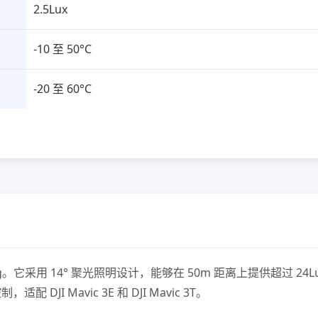
2.5Lux
-10 至 50°C
-20 至 60°C
4g。它采用 14° 聚光照明设计，能够在 50m 距离上提供超过
DJI Mavic 3E 和 DJI Mavic 3T。