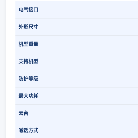
电气接口
外形尺寸
机型重量
支持机型
防护等级
最大功耗
云台
喊话方式