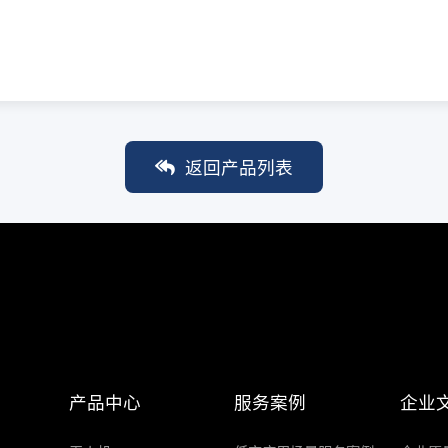
返回产品列表
产品中心
服务案例
企业