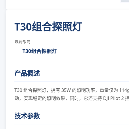
T30组合探照灯
品牌
型号
T30组合探照灯
产品概述
T30 组合探照灯，拥有 35W 的照明功率，重量仅为 11
动，实现稳定的照明效果，同时，它还支持 DJI Pilot 2 控制，适配 
技术参数