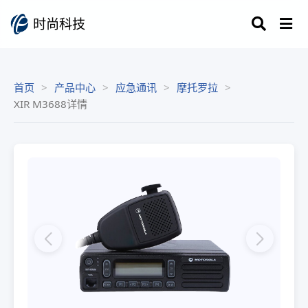
时尚科技
首页
产品中心
应急通讯
摩托罗拉
XIR M3688详情