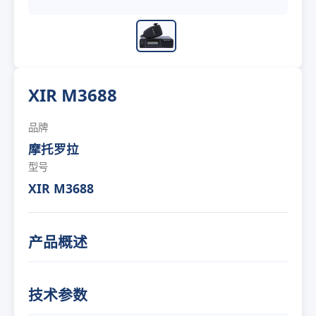
XIR M3688
品牌
摩托罗拉
型号
XIR M3688
产品概述
技术参数