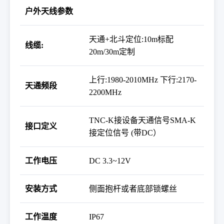
户外天线参数
天通
+
北斗定位
:10m
标配
线缆
:
20m/30m
定制
上行
:1980-2010MHz
下行
:2170-
天通频段
2200MHz
TNC-K
接设备天通信号
SMA-K
接口定义
接定位信号
(
带
DC
）
工作电压
DC 3.3~12V
安装方式
侧面抱杆或者底部锁螺丝
工作温度
IP67