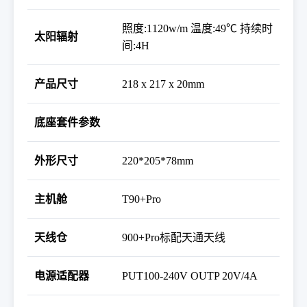
照度
:1120w/m
温度
:49
℃
持续时
太阳辐射
间
:4H
产品尺寸
218 x 217 x 20mm
底座套件参数
外形尺寸
220*205*78mm
主机舱
T90+Pro
天线仓
900+Pro
标配天通天线
电源适配器
PUT100-240V OUTP 20V/4A