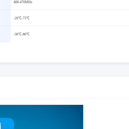
400-470MHz
-20℃-75℃
-30℃-80℃