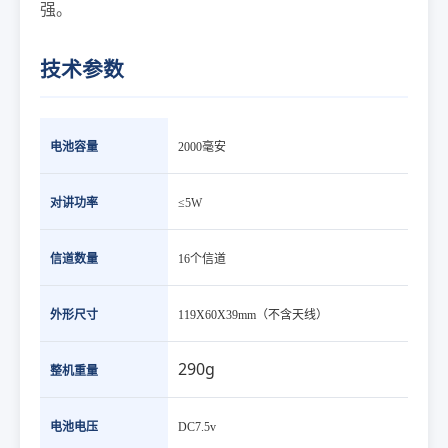
强。
技术参数
电池容量
2000毫安
对讲功率
≤5W
信道数量
16个信道
外形尺寸
119X60X39mm（不含天线）
290g
整机重量
电池电压
DC7.5v