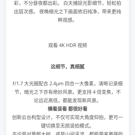
彩，不分昼夜都出彩。 白天捕捉光影细节，轻松拍
出层次感。 夜晚暗光之下画面依旧纯净，带来更纯
粹观感。
观看 4K HDR 视频
这细节，真细腻
f/1.7 大光圈配合 2.4μm 四合一大像素，清晰记录细
节，暗光之下亦有绝妙风景。更支持 4 倍变焦，不
论远近高低，都能发现新风景。
横看竖看
都很好看
创新云台构型设计，不仅可实现大角度仰拍，更可一
键切换至无损竖拍模式。
不论面对葱郁大树，或是山间溪流，都能带来更强的